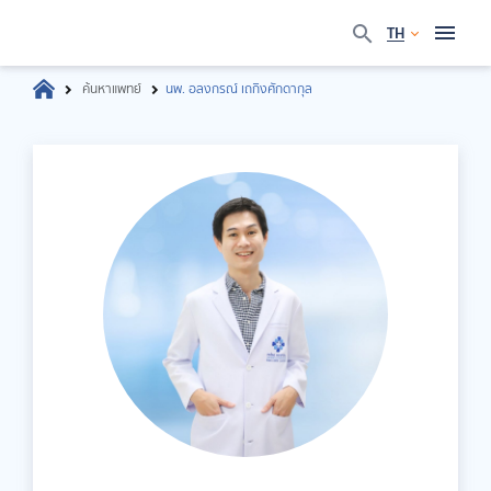
TH
ค้นหาแพทย์
นพ. อลงกรณ์ เถกิงศักดากุล