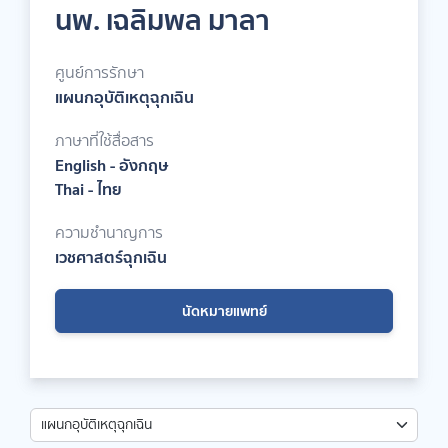
นพ. เฉลิมพล มาลา
ศูนย์การรักษา
แผนกอุบัติเหตุฉุกเฉิน
ภาษาที่ใช้สื่อสาร
English - อังกฤษ
Thai - ไทย
ความชำนาญการ
เวชศาสตร์ฉุกเฉิน
นัดหมายแพทย์