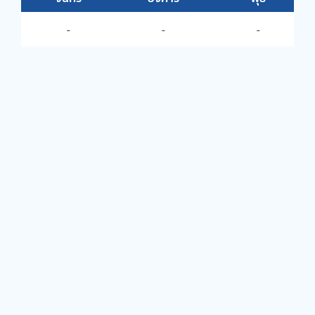
-
-
-