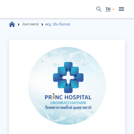
TH
ค้นหาแพทย์
พญ. รริน อิ่มเกษร