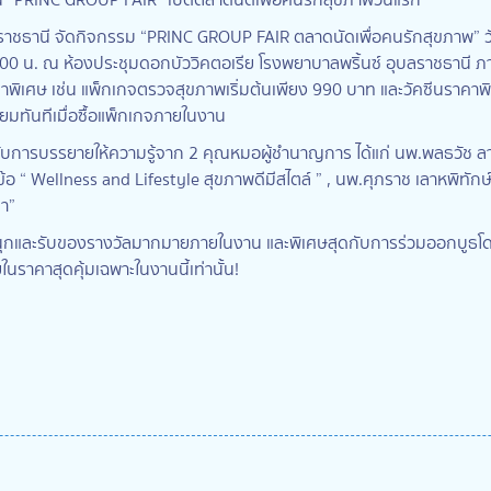
ลราชธานี จัดกิจกรรม “PRINC GROUP FAIR ตลาดนัดเพื่อคนรักสุขภาพ” ว
00 น. ณ ห้องประชุมดอกบัววิคตอเรีย โรงพยาบาลพริ้นซ์ อุบลราชธานี ภ
ิเศษ เช่น แพ็กเกจตรวจสุขภาพเริ่มต้นเพียง 990 บาท และวัคซีนราคาพิเ
ยมทันทีเมื่อซื้อแพ็กเกจภายในงาน
บกับการบรรยายให้ความรู้จาก 2 คุณหมอผู้ชำนาญการ ได้แก่ นพ.พลธวัช 
วข้อ “ Wellness and Lifestyle สุขภาพดีมีสไตล์ ” , นพ.ศุภราช เลาหพิทัก
า”
นุกและรับของรางวัลมากมายภายในงาน และพิเศษสุดกับการร่วมออกบูธโดย
ในราคาสุดคุ้มเฉพาะในงานนี้เท่านั้น!