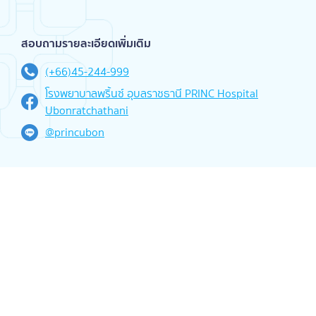
สอบถามรายละเอียดเพิ่มเติม
(+66)45-244-999
โรงพยาบาลพริ้นซ์ อุบลราชธานี PRINC Hospital
Ubonratchathani
@princubon