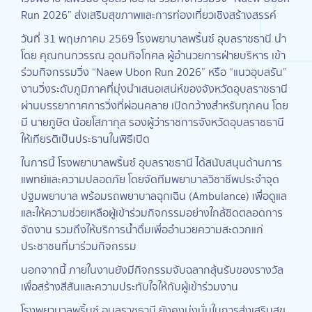
Run 2026” ส่งเสริมสุขภาพและการท่องเที่ยวเชิงสร้างสรรค์
วันที่ 31 พฤษภาคม 2569 โรงพยาบาลพริ้นซ์ อุบลราชธานี นำ
โดย คุณกนกวรรณ อุดมกิจโกศล ผู้อำนวยการฝ่ายบริหาร เข้า
ร่วมกิจกรรมวิ่ง “Naew Ubon Run 2026” หรือ “แนวอุบลรัน”
งานวิ่งระดับภูมิภาคที่มุ่งนำเสนอเสน่ห์ของจังหวัดอุบลราชธานี
ผ่านบรรยากาศการวิ่งที่ผ่อนคลาย เปิดกว้างสำหรับทุกคน โดย
มี นายภูษิต น้อยโสภากุล รองผู้ว่าราชการจังหวัดอุบลราชธานี
ให้เกียรติเป็นประธานในพิธีเปิด
ในการนี้ โรงพยาบาลพริ้นซ์ อุบลราชธานี ได้สนับสนุนด้านการ
แพทย์และความปลอดภัย โดยจัดทีมพยาบาลวิชาชีพประจำจุด
ปฐมพยาบาล พร้อมรถพยาบาลฉุกเฉิน (Ambulance) เพื่อดูแล
และให้ความช่วยเหลือผู้เข้าร่วมกิจกรรมอย่างใกล้ชิดตลอดการ
จัดงาน รวมถึงให้บริการน้ำดื่มเพื่ออำนวยความสะดวกแก่
ประชาชนที่มาร่วมกิจกรรม
นอกจากนี้ ภายในงานยังมีกิจกรรมจับฉลากลุ้นรับของรางวัล
เพื่อสร้างสีสันและความประทับใจให้กับผู้เข้าร่วมงาน
โรงพยาบาลพริ้นซ์ อุบลราชธานี ยังคงมุ่งมั่นในการส่งเสริมสุข