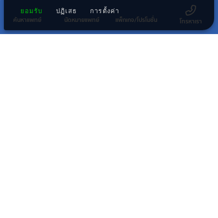
ยอมรับ
ปฏิเสธ
การตั้งค่า
ค้นหาแพทย์
นัดหมายแพทย์
แพ็กเกจ/โปรโมชั่น
โทรหาเรา
ข่าวประชาสัมพันธ์ล่าสุด