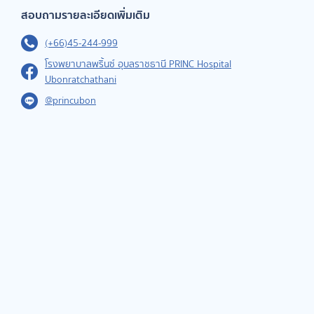
สอบถามรายละเอียดเพิ่มเติม
(+66)45-244-999
โรงพยาบาลพริ้นซ์ อุบลราชธานี PRINC Hospital
Ubonratchathani
@princubon