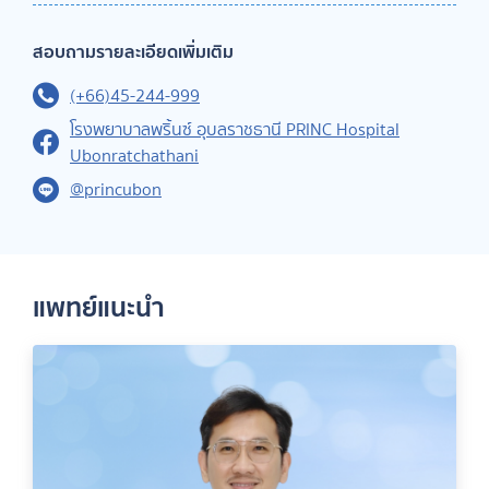
สอบถามรายละเอียดเพิ่มเติม
(+66)45-244-999
โรงพยาบาลพริ้นซ์ อุบลราชธานี PRINC Hospital
Ubonratchathani
@princubon
แพทย์แนะนำ