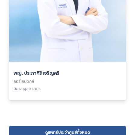
พญ. ประภาศิริ เจริญศรี
ออร์โธปิดิกส์
มือและจุลศาสตร์
ดูแพทย์ประจำศูนย์ทั้งหมด