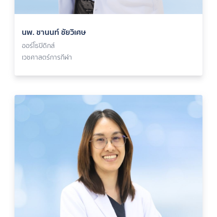
นพ. ชานนท์ ชัยวิเศษ
ออร์โธปิดิกส์
เวชศาสตร์การกีฬา