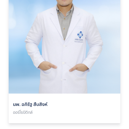
นพ. อภิรัฐ สืบสิงห์
ออร์โธปิดิกส์