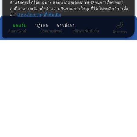
สำหรับคุณได้โดยเฉพาะ และหากคุณต้องการเปลี่ยนการตั้งค่าของ
คุกกี้สามารถเลือกตั้งค่าความยินยอมการใช้คุกกี้ได้ โดยคลิก "การตั้ง
ค่า"
อ่านนโยบายคุกกี้เพิ่มเติม
ยอมรับ
ปฏิเสธ
การตั้งค่า
ค้นหาแพทย์
นัดหมายแพทย์
แพ็กเกจ/โปรโมชั่น
โทรหาเรา
กลุ่มธุรกิจทางการแพทย์ในเครือ พริ้นซิเพิล
โรงพยาบาลในเครือ พริ้นซิเพิล เฮลท์แคร์
โรงพยาบาลอื่นๆ
สมัครรับข่าวสาร